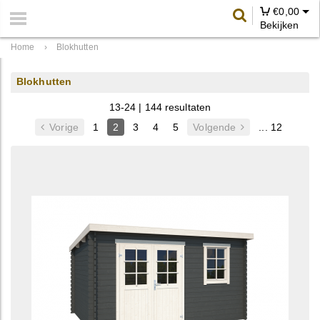
€
0,00
Bekijken
Home
›
Blokhutten
Blokhutten
13-24 | 144 resultaten
Vorige
1
2
3
4
5
Volgende
... 12