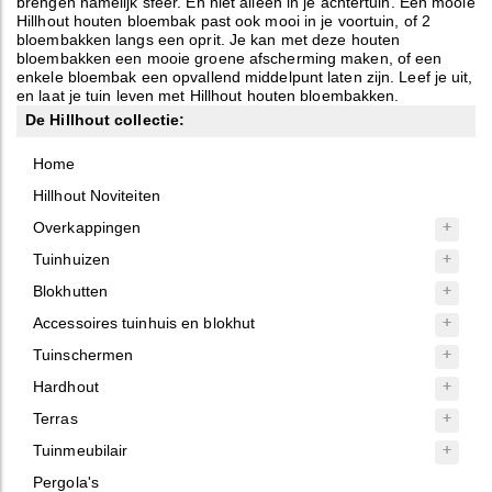
brengen namelijk sfeer. En niet alleen in je achtertuin. Een mooie
Hillhout houten bloembak past ook mooi in je voortuin, of 2
bloembakken langs een oprit. Je kan met deze houten
bloembakken een mooie groene afscherming maken, of een
enkele bloembak een opvallend middelpunt laten zijn. Leef je uit,
en laat je tuin leven met Hillhout houten bloembakken.
De Hillhout collectie:
Home
Hillhout Noviteiten
Overkappingen
Tuinhuizen
Blokhutten
Accessoires tuinhuis en blokhut
Tuinschermen
Hardhout
Terras
Tuinmeubilair
Pergola's