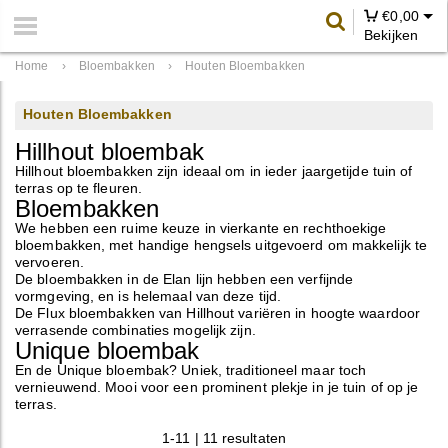
€
0,00
Bekijken
Home
›
Bloembakken
›
Houten Bloembakken
Houten Bloembakken
Hillhout bloembak
Hillhout bloembakken zijn ideaal om in ieder jaargetijde tuin of
terras op te fleuren.
Bloembakken
We hebben een ruime keuze in vierkante en rechthoekige
bloembakken, met handige hengsels uitgevoerd om makkelijk te
vervoeren.
De bloembakken in de Elan lijn hebben een verfijnde
vormgeving, en is helemaal van deze tijd.
De Flux bloembakken van Hillhout variëren in hoogte waardoor
verrasende combinaties mogelijk zijn.
Unique bloembak
En de Unique bloembak? Uniek, traditioneel maar toch
vernieuwend. Mooi voor een prominent plekje in je tuin of op je
terras.
1-11 | 11 resultaten