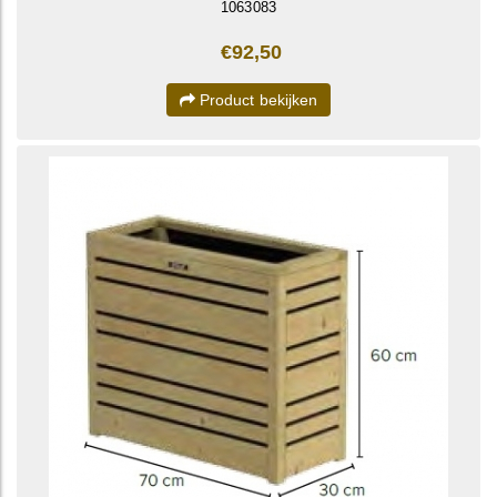
1063083
€92,50
Product bekijken