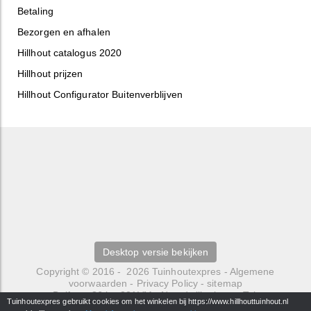
Betaling
Bezorgen en afhalen
Hillhout catalogus 2020
Hillhout prijzen
Hillhout Configurator Buitenverblijven
Desktop versie bekijken
Copyright © 2016 - 2026
Tuinhoutexpres
-
Algemene
voorwaarden
-
Privacy Policy
-
sitemap
Delfweg 36 b
-
221VM
-
Noordwijkerhout
- Tel.
Tuinhoutexpres gebruikt cookies om het winkelen bij https://www.hillhouttuinhout.nl
0252429484 -
info@hillhouttuinhout.nl