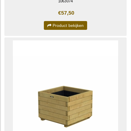
1063074
€57,50
Product bekijken