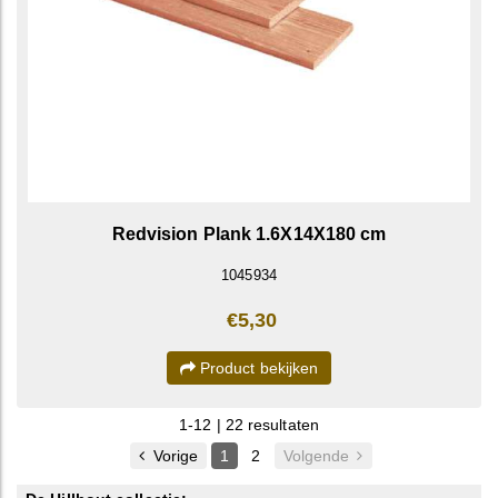
Redvision Plank 1.6X14X180 cm
1045934
€5,30
Product bekijken
1-12 | 22 resultaten
Vorige
1
2
Volgende