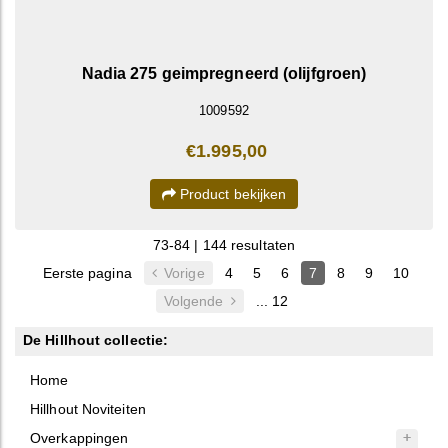
Nadia 275 geimpregneerd (olijfgroen)
1009592
€1.995,00
Product bekijken
73-84 | 144 resultaten
Eerste pagina
Vorige
4
5
6
7
8
9
10
Volgende
... 12
De Hillhout collectie:
Home
Hillhout Noviteiten
Overkappingen