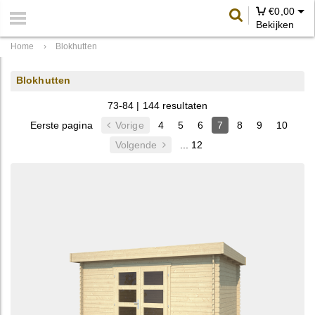
€
0,00
Bekijken
Home
›
Blokhutten
Blokhutten
73-84 | 144 resultaten
Eerste pagina
Vorige
4
5
6
7
8
9
10
Volgende
... 12