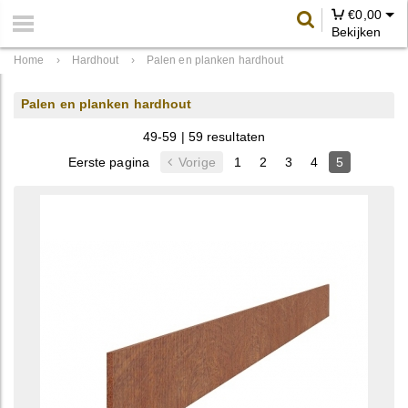
€
0,00
Bekijken
Home
›
Hardhout
›
Palen en planken hardhout
Palen en planken hardhout
49-59 | 59 resultaten
Eerste pagina
Vorige
1
2
3
4
5