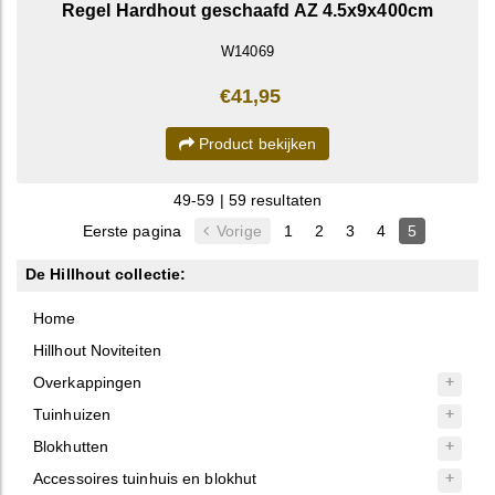
Regel Hardhout geschaafd AZ 4.5x9x400cm
W14069
€41,95
Product bekijken
49-59 | 59 resultaten
Eerste pagina
Vorige
1
2
3
4
5
De Hillhout collectie:
Home
Hillhout Noviteiten
Overkappingen
Tuinhuizen
Blokhutten
Accessoires tuinhuis en blokhut