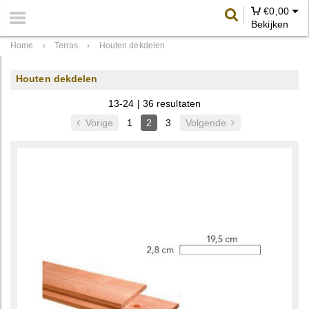
€
0,00
Bekijken
Home
›
Terras
›
Houten dekdelen
Houten dekdelen
13-24 | 36 resultaten
Vorige
1
2
3
Volgende