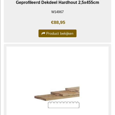
Geprofileerd Dekdeel Hardhout 2,5x455cm
W14967
€88,95
Product bekijken