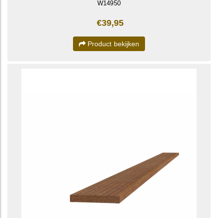
W14950
€39,95
Product bekijken