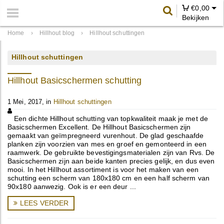
€
0,00
Bekijken
Home
›
Hillhout blog
›
Hillhout schuttingen
Hillhout schuttingen
Hillhout Basicschermen schutting
1 Mei, 2017, in
Hillhout schuttingen
Een dichte Hillhout schutting van topkwaliteit maak je met de
Basicschermen Excellent. De Hillhout Basicschermen zijn
gemaakt van geïmpregneerd vurenhout. De glad geschaafde
planken zijn voorzien van mes en groef en gemonteerd in een
raamwerk. De gebruikte bevestigingsmaterialen zijn van Rvs. De
Basicschermen zijn aan beide kanten precies gelijk, en dus even
mooi. In het Hillhout assortiment is voor het maken van een
schutting een scherm van 180x180 cm en een half scherm van
90x180 aanwezig. Ook is er een deur ...
LEES VERDER