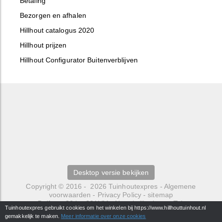
Betaling
Bezorgen en afhalen
Hillhout catalogus 2020
Hillhout prijzen
Hillhout Configurator Buitenverblijven
Desktop versie bekijken
Copyright © 2016 - 2026
Tuinhoutexpres
-
Algemene
voorwaarden
-
Privacy Policy
-
sitemap
Delfweg 36 b
-
221VM
-
Noordwijkerhout
- Tel.
Tuinhoutexpres gebruikt cookies om het winkelen bij https://www.hillhouttuinhout.nl
0252429484 -
info@hillhouttuinhout.nl
gemakkelijk te maken.
Meer informatie over onze cookies