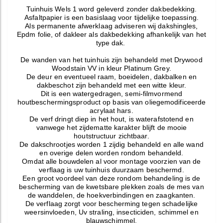
Tuinhuis Wels 1 word geleverd zonder dakbedekking.
Asfaltpapier is een basislaag voor tijdelijke toepassing.
Als permanente afwerklaag adviseren wij dakshingles,
Epdm folie, of dakleer als dakbedekking afhankelijk van het
type dak.
De wanden van het tuinhuis zijn behandeld met Drywood
Woodstain VV in kleur Platinum Grey.
De deur en eventueel raam, boeidelen, dakbalken en
dakbeschot zijn behandeld met een witte kleur.
Dit is een watergedragen, semi-filmvormend
houtbeschermingsproduct op basis van oliegemodificeerde
acrylaat hars.
De verf dringt diep in het hout, is waterafstotend en
vanwege het zijdematte karakter blijft de mooie
houtstructuur zichtbaar.
De dakschrootjes worden 1 zijdig behandeld en alle wand
en overige delen worden rondom behandeld.
Omdat alle bouwdelen al voor montage voorzien van de
verflaag is uw tuinhuis duurzaam beschermd.
Een groot voordeel van deze rondom behandeling is de
bescherming van de kwetsbare plekken zoals de mes van
de wanddelen, de hoekverbindingen en zaagkanten.
De verflaag zorgt voor bescherming tegen schadelijke
weersinvloeden, Uv straling, insecticiden, schimmel en
blauwschimmel.