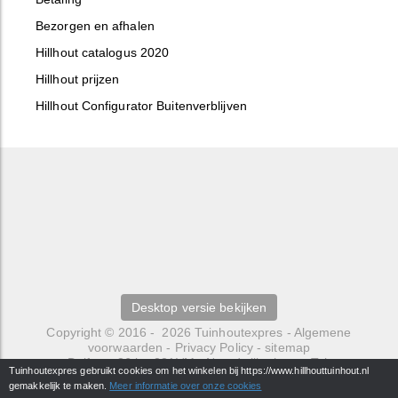
Bezorgen en afhalen
Hillhout catalogus 2020
Hillhout prijzen
Hillhout Configurator Buitenverblijven
Desktop versie bekijken
Copyright © 2016 - 2026
Tuinhoutexpres
-
Algemene
voorwaarden
-
Privacy Policy
-
sitemap
Delfweg 36 b
-
221VM
-
Noordwijkerhout
- Tel.
Tuinhoutexpres gebruikt cookies om het winkelen bij https://www.hillhouttuinhout.nl
0252429484 -
info@hillhouttuinhout.nl
gemakkelijk te maken.
Meer informatie over onze cookies