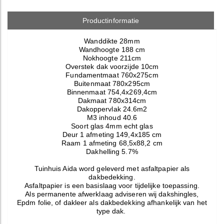
Productinformatie
Wanddikte 28mm
Wandhoogte 188 cm
Nokhoogte 211cm
Overstek dak voorzijde 10cm
Fundamentmaat 760x275cm
Buitenmaat 780x295cm
Binnenmaat 754,4x269,4cm
Dakmaat 780x314cm
Dakoppervlak 24.6m2
M3 inhoud 40.6
Soort glas 4mm echt glas
Deur 1 afmeting 149,4x185 cm
Raam 1 afmeting 68,5x88,2 cm
Dakhelling 5.7%
Tuinhuis Aida word geleverd met asfaltpapier als
dakbedekking.
Asfaltpapier is een basislaag voor tijdelijke toepassing.
Als permanente afwerklaag adviseren wij dakshingles,
Epdm folie, of dakleer als dakbedekking afhankelijk van het
type dak.