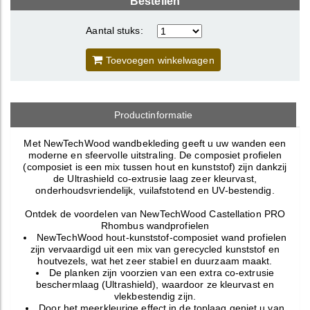
Bestellen
Aantal stuks:
Toevoegen winkelwagen
Productinformatie
Met NewTechWood wandbekleding geeft u uw wanden een
moderne en sfeervolle uitstraling. De composiet profielen
(composiet is een mix tussen hout en kunststof) zijn dankzij
de Ultrashield co-extrusie laag zeer kleurvast,
onderhoudsvriendelijk, vuilafstotend en UV-bestendig.
Ontdek de voordelen van NewTechWood Castellation PRO
Rhombus wandprofielen
NewTechWood hout-kunststof-composiet wand profielen
zijn vervaardigd uit een mix van gerecycled kunststof en
houtvezels, wat het zeer stabiel en duurzaam maakt.
De planken zijn voorzien van een extra co-extrusie
beschermlaag (Ultrashield), waardoor ze kleurvast en
vlekbestendig zijn.
Door het meerkleurige effect in de toplaag geniet u van