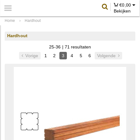
€
0,00
Bekijken
Home
›
Hardhout
Hardhout
25-36 | 71 resultaten
Vorige
1
2
3
4
5
6
Volgende