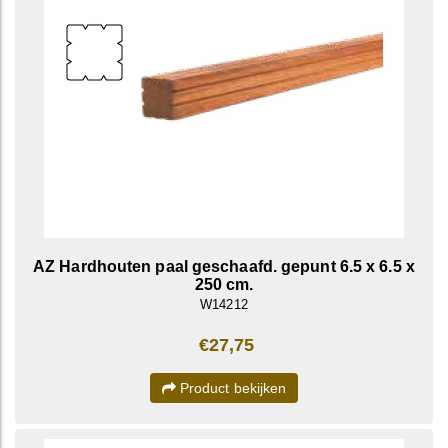
AZ Hardhouten paal geschaafd. gepunt 6.5 x 6.5 x
250 cm.
W14212
€27,75
Product bekijken