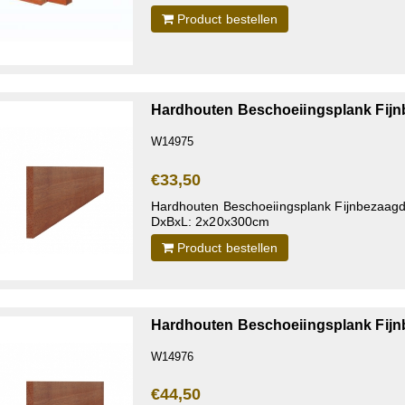
Product bestellen
Hardhouten Beschoeiingsplank Fij
W14975
€33,50
Hardhouten Beschoeiingsplank Fijnbezaag
DxBxL: 2x20x300cm
Product bestellen
Hardhouten Beschoeiingsplank Fij
W14976
€44,50