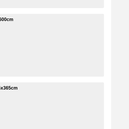
x600cm
.5x365cm