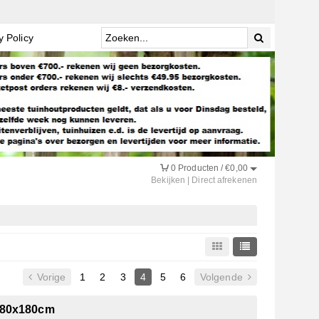
y Policy
0
Producten /
€
0,00
Bekijken
|
Direct afrekenen
Vorige
1
2
3
4
5
6
Volgende
180x180cm