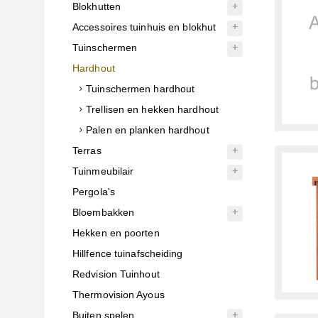
Blokhutten
Accessoires tuinhuis en blokhut
Tuinschermen
Hardhout
Tuinschermen hardhout
Trellisen en hekken hardhout
Palen en planken hardhout
Terras
Tuinmeubilair
Pergola's
Bloembakken
Hekken en poorten
Hillfence tuinafscheiding
Redvision Tuinhout
Thermovision Ayous
Buiten spelen