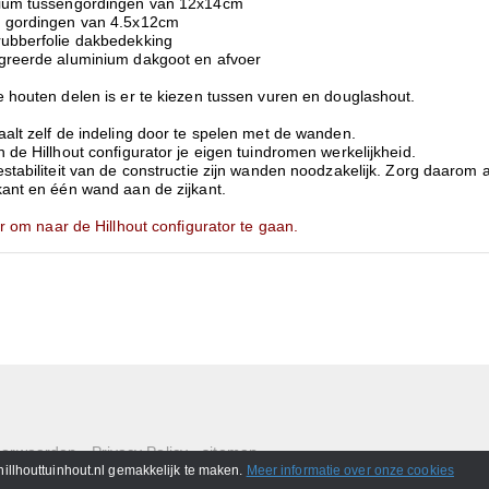
ium tussengordingen van 12x14cm
 gordingen van 4.5x12cm
ubberfolie dakbedekking
greerde aluminium dakgoot en afvoer
 houten delen is er te kiezen tussen vuren en douglashout.
alt zelf de indeling door te spelen met de wanden.
 de Hillhout configurator je eigen tuindromen werkelijkheid.
stabiliteit van de constructie zijn wanden noodzakelijk. Zorg daarom 
kant en één wand aan de zijkant.
er om naar de Hillhout configurator te gaan.
oorwaarden
-
Privacy Policy
-
sitemap
484 -
info@hillhouttuinhout.nl
hillhouttuinhout.nl gemakkelijk te maken.
Meer informatie over onze cookies