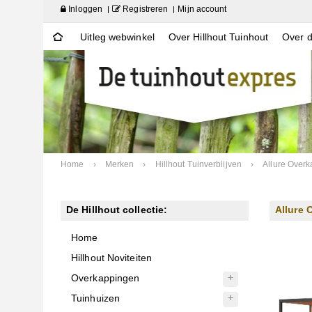
Inloggen
Registreren
Mijn account
Uitleg webwinkel
Over Hillhout Tuinhout
Over d
Home
›
Merken
›
Hillhout Tuinverblijven
›
Allure Over
De Hillhout collectie:
Allure 
Home
Hillhout Noviteiten
Overkappingen
Tuinhuizen