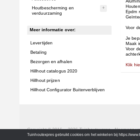
Alumin
Houten
Houtbescherming en
Epdm r
verduurzaming
Geïnte
Voor de
Meer informatie over:
Je bepa
Levertijden
Maak in
Voor de
Betaling
achter
Bezorgen en afhalen
Klik hi
Hillhout catalogus 2020
Hillhout prijzen
Hillhout Configurator Buitenverblijven
Copyright © 2016 - 2026
Tuinhoutexpres
-
Algemene v
Delfweg 36 b
-
221VM
-
Noordwijkerhout
- Tel. 0252429
Tuinhoutexpres gebruikt cookies om het winkelen bij https://www.