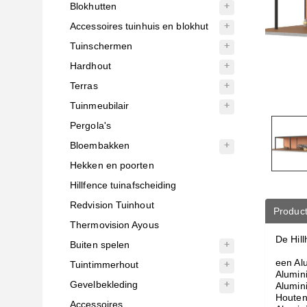
Blokhutten
Accessoires tuinhuis en blokhut
Tuinschermen
Hardhout
Terras
Tuinmeubilair
Pergola's
Bloembakken
Hekken en poorten
Hillfence tuinafscheiding
Redvision Tuinhout
Product
Thermovision Ayous
De Hil
Buiten spelen
een Al
Tuintimmerhout
Alumin
Gevelbekleding
Alumin
Houten
Accessoires