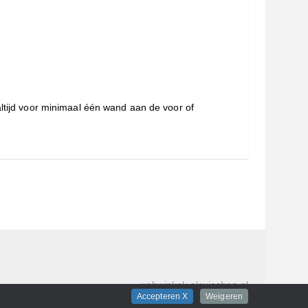
altijd voor minimaal één wand aan de voor of
webwinkel
: elexioshop.nl
Accepteren X
Weigeren