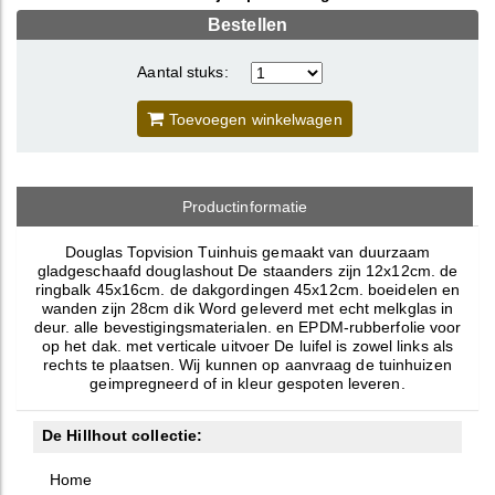
Bestellen
Aantal stuks:
Toevoegen winkelwagen
Productinformatie
Douglas Topvision Tuinhuis gemaakt van duurzaam
gladgeschaafd douglashout De staanders zijn 12x12cm. de
ringbalk 45x16cm. de dakgordingen 45x12cm. boeidelen en
wanden zijn 28cm dik Word geleverd met echt melkglas in
deur. alle bevestigingsmaterialen. en EPDM-rubberfolie voor
op het dak. met verticale uitvoer De luifel is zowel links als
rechts te plaatsen. Wij kunnen op aanvraag de tuinhuizen
geimpregneerd of in kleur gespoten leveren.
De Hillhout collectie:
Home