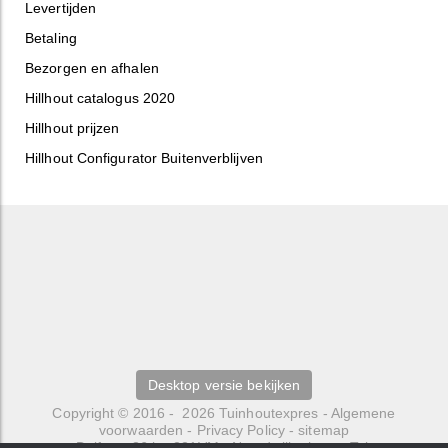
Levertijden
Betaling
Bezorgen en afhalen
Hillhout catalogus 2020
Hillhout prijzen
Hillhout Configurator Buitenverblijven
Desktop versie bekijken
Copyright © 2016 - 2026
Tuinhoutexpres
-
Algemene
voorwaarden
-
Privacy Policy
-
sitemap
Delfweg 36 b
-
221VM
-
Noordwijkerhout
- Tel.