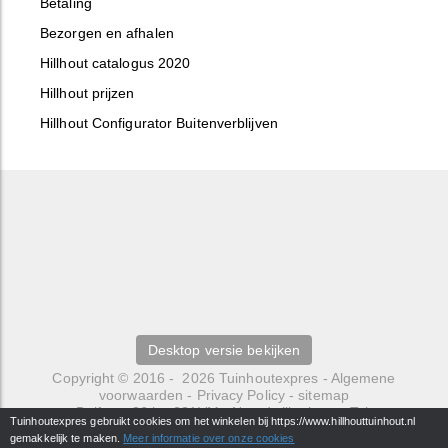
Betaling
Bezorgen en afhalen
Hillhout catalogus 2020
Hillhout prijzen
Hillhout Configurator Buitenverblijven
Desktop versie bekijken
Copyright © 2016 - 2026
Tuinhoutexpres
-
Algemene
voorwaarden
-
Privacy Policy
-
sitemap
Delfweg 36 b
-
221VM
-
Noordwijkerhout
- Tel.
Tuinhoutexpres gebruikt cookies om het winkelen bij https://www.hillhouttuinhout.nl
0252429484 -
info@hillhouttuinhout.nl
gemakkelijk te maken.
Meer informatie over onze cookies