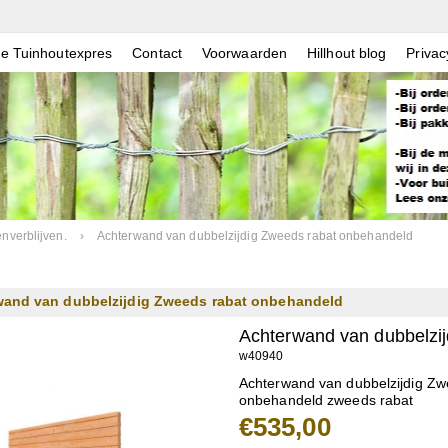
e Tuinhoutexpres
Contact
Voorwaarden
Hillhout blog
Privac
nverblijven.
›
Achterwand van dubbelzijdig Zweeds rabat onbehandeld
wand van dubbelzijdig Zweeds rabat onbehandeld
Achterwand van dubbelzi
w40940
Achterwand van dubbelzijdig Zw
onbehandeld zweeds rabat
€535,00