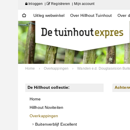
Inloggen
Registreren
Mijn account
Uitleg webwinkel
Over Hillhout Tuinhout
Over d
Home
›
Overkappingen
›
Wanden e.d. Douglasvision Buite
De Hillhout collectie:
Achter
Home
Hillhout Noviteiten
Overkappingen
Buitenverblijf Excellent