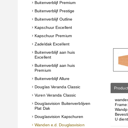
Buitenverblijf Premium
Buitenverblijf Prestige
Buitenverblijf Outline
Kapschuur Excellent
Kapschuur Premium
Zadeldak Excellent
Buitenverblijf aan huis
Excellent
Buitenverblijf aan huis
Premium
Buitenverblijf Allure
Douglas Veranda Classic
Product
Vuren Veranda Classic
wanden
Douglasvision Buitenverblijven
Frame:
Plat Dak
Wandpl
Bevest
Douglasvision Kapschuren
U dient
Wanden e.d. Douglasvision