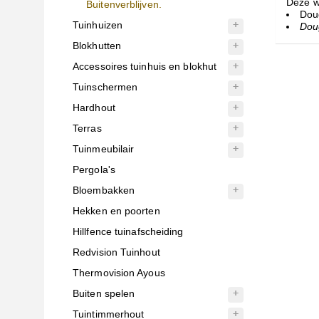
Deze w
Buitenverblijven.
Doug
Tuinhuizen
Doug
Blokhutten
Accessoires tuinhuis en blokhut
Tuinschermen
Hardhout
Terras
Tuinmeubilair
Pergola's
Bloembakken
Hekken en poorten
Hillfence tuinafscheiding
Redvision Tuinhout
Thermovision Ayous
Buiten spelen
Tuintimmerhout