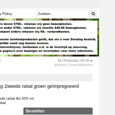
y Policy
d
0
Producten /
€
0,00
Bekijken
|
Direct afrekenen
dig Zweeds rabat groen geïmpregneerd
eds rabat tbv 500 cm
abat
Bestellen