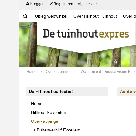
Inloggen
Registreren
Mijn account
Uitleg webwinkel
Over Hillhout Tuinhout
Over d
Home
›
Overkappingen
›
Wanden e.d. Douglasvision Buite
De Hillhout collectie:
Achterw
Home
Hillhout Noviteiten
Overkappingen
Buitenverblijf Excellent