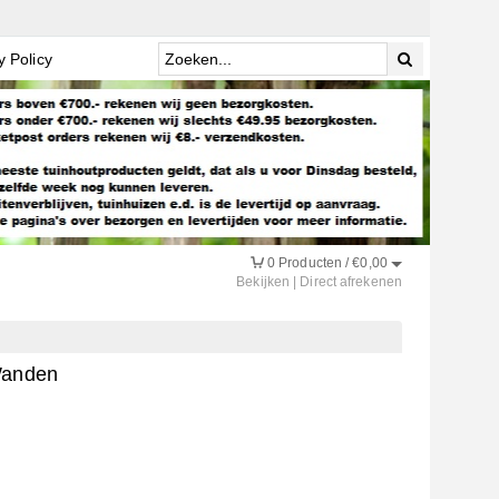
y Policy
0
Producten /
€
0,00
Bekijken
|
Direct afrekenen
Wanden