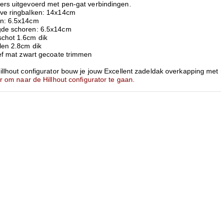
ers uitgevoerd met pen-gat verbindingen.
ve ringbalken: 14x14cm
n: 6.5x14cm
de schoren: 6.5x14cm
chot 1.6cm dik
len 2.8cm dik
ief mat zwart gecoate trimmen
Hillhout configurator bouw je jouw Excellent zadeldak overkapping me
er om naar de Hillhout configurator te gaan.