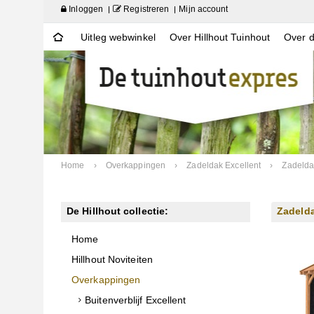
Inloggen
Registreren
Mijn account
Uitleg webwinkel
Over Hillhout Tuinhout
Over d
Home
›
Overkappingen
›
Zadeldak Excellent
›
Zadelda
De Hillhout collectie:
Zadeld
Home
Hillhout Noviteiten
Overkappingen
Buitenverblijf Excellent