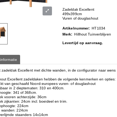
Zadeldak Excellent
499x399cm
Vuren of douglashout
Artikelnummer:
HT1034
Merk:
Hillhout Tuinverblijven
Levertijd op aanvraag.
informatie
t zadeldak Excellent met dichte wanden, in de configurator naar wens 
lhout Excellent zadeldaken hebben de volgende kenmerken en opties:
t van geschaafd Noord-europees vuren- of douglashout
jgbaar in 2 dieptematen: 310 en 400cm.
 hoogte: 341 of 368cm.
ek vooren achterzijde: 36cm
k zijkanten: 24cm incl. boeideel en trim.
ophoogte: 224cm
 wanden: 224cm
verlijmde staanders 14x14cm