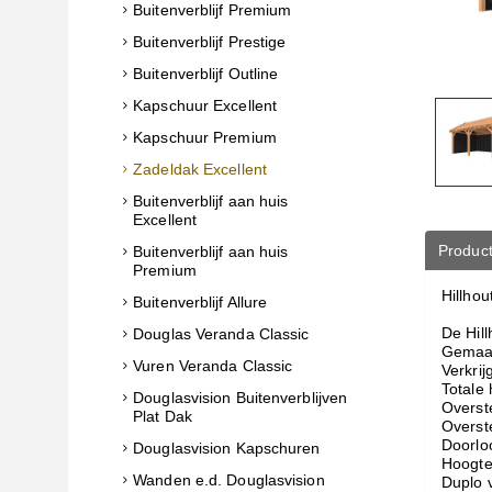
Buitenverblijf Premium
Buitenverblijf Prestige
Buitenverblijf Outline
Kapschuur Excellent
Kapschuur Premium
Zadeldak Excellent
Buitenverblijf aan huis
Excellent
Product
Buitenverblijf aan huis
Premium
Hillhou
Buitenverblijf Allure
De Hil
Douglas Veranda Classic
Gemaak
Vuren Veranda Classic
Verkri
Totale
Douglasvision Buitenverblijven
Overst
Plat Dak
Overste
Doorlo
Douglasvision Kapschuren
Hoogte
Wanden e.d. Douglasvision
Duplo 