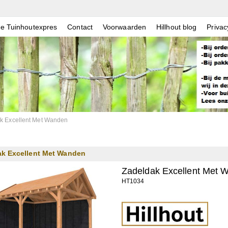
e Tuinhoutexpres
Contact
Voorwaarden
Hillhout blog
Privac
k Excellent Met Wanden
ak Excellent Met Wanden
Zadeldak Excellent Met 
HT1034