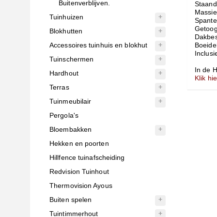
Buitenverblijven.
Staand
Massie
Tuinhuizen
Spante
Getoog
Blokhutten
Dakbes
Accessoires tuinhuis en blokhut
Boeide
Inclus
Tuinschermen
In de 
Hardhout
Klik hi
Terras
Tuinmeubilair
Pergola's
Bloembakken
Hekken en poorten
Hillfence tuinafscheiding
Redvision Tuinhout
Thermovision Ayous
Buiten spelen
Tuintimmerhout