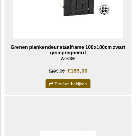
Grenen plankendeur staalframe 100x180cm zwart
geimpregneerd
W08086
€189,00
€199,00
Product bekijken