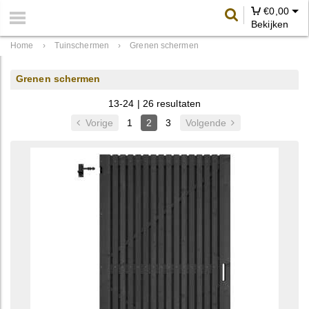
€
0,00
Bekijken
Home
›
Tuinschermen
›
Grenen schermen
Grenen schermen
13-24 | 26 resultaten
Vorige
1
2
3
Volgende