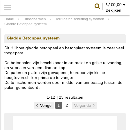
€
0,00
Bekijken
Home
›
Tuinschermen
›
Hout-beton schutting systemen
›
Gladde Betonpaalsysteem
Gladde Betonpaalsysteem
Dit Hillhout gladde betonpaal en betonplaat systeem is zeer veel
toegepast.
De betonpalen zijn beschikbaar in antraciet en grijze uitvoering,
en voorzien van een diamantkop.
De palen en platen zijn gewapend, hierdoor zijn kleine
hoogteverschillen prima op te vangen.
De tuinschermen worden door middel van uni-beslag tussen de
palen gemonteerd.
1-12 | 23 resultaten
Vorige
1
2
Volgende