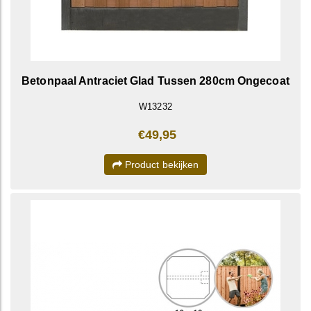
Betonpaal Antraciet Glad Tussen 280cm Ongecoat
W13232
€49,95
Product bekijken