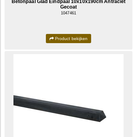
Betonpaal Glad Eindpaal 10x10x190cm Antraciet
Gecoat
1047461
Product bekijken