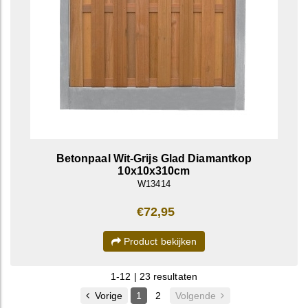
Betonpaal Wit-Grijs Glad Diamantkop
10x10x310cm
W13414
€72,95
Product bekijken
1-12 | 23 resultaten
Vorige
1
2
Volgende