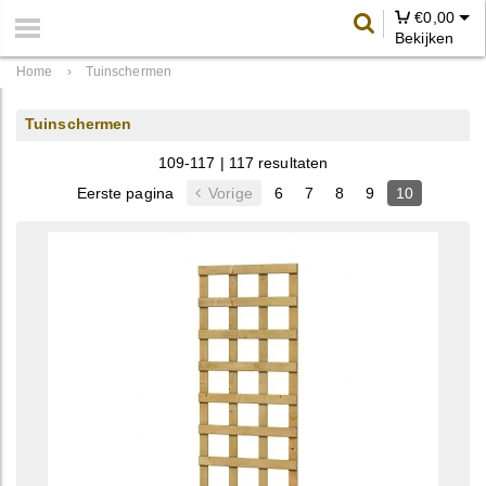
€
0,00
Bekijken
Home
›
Tuinschermen
Tuinschermen
109-117 | 117 resultaten
Eerste pagina
Vorige
6
7
8
9
10