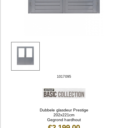
1017095
Dubbele glasdeur Prestige
202x221cm
Gegrond hardhout
€2.199,00