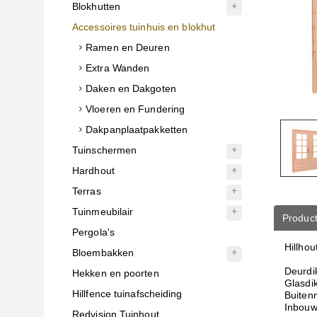
Blokhutten
Accessoires tuinhuis en blokhut
Ramen en Deuren
Extra Wanden
Daken en Dakgoten
Vloeren en Fundering
Dakpanplaatpakketten
Tuinschermen
Hardhout
Terras
Tuinmeubilair
Product
Pergola's
Hillhou
Bloembakken
Deurdi
Hekken en poorten
Glasdi
Hillfence tuinafscheiding
Buiten
Inbouw
Redvision Tuinhout