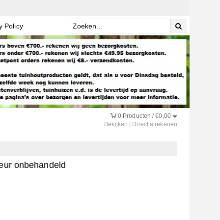
y Policy
0
Producten /
€
0,00
Bekijken
|
Direct afrekenen
deur onbehandeld