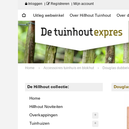
Inloggen
Registreren
Mijn account
Uitleg webwinkel
Over Hillhout Tuinhout
Over d
Home
›
Accessoires tuinhuis en blokhut
›
Douglas dubbele
De Hillhout collectie:
Douglas
Home
Hillhout Noviteiten
Overkappingen
Tuinhuizen