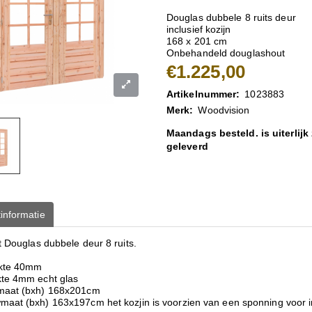
Douglas dubbele 8 ruits deur
inclusief kozijn
168 x 201 cm
Onbehandeld douglashout
€1.225,00
Artikelnummer:
1023883
Merk:
Woodvision
Maandags besteld. is uiterlijk
geleverd
informatie
t Douglas dubbele deur 8 ruits.
kte 40mm
kte 4mm echt glas
maat (bxh) 168x201cm
maat (bxh) 163x197cm het kozjin is voorzien van een sponning voor i