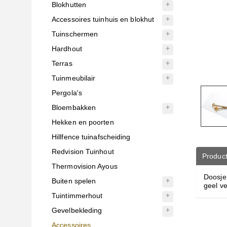
Blokhutten
Accessoires tuinhuis en blokhut
Tuinschermen
Hardhout
Terras
Tuinmeubilair
Pergola's
Bloembakken
Hekken en poorten
Hillfence tuinafscheiding
Redvision Tuinhout
Product
Thermovision Ayous
Doosje 
Buiten spelen
geel ve
Tuintimmerhout
Gevelbekleding
Accessoires