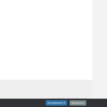
webwinkel
: elexioshop.nl
Accepteren X
Weigeren