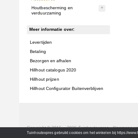
Houtbescherming en
verduurzaming
Meer informatie over:
Levertijden
Betaling
Bezorgen en afhalen
Hillhout catalogus 2020
Hillhout prijzen
Hillhout Configurator Buitenverblijven
Copyright © 2016 - 2026
Tuinhoutexpres
-
Algemene v
Delfweg 36 b
-
221VM
-
Noordwijkerhout
- Tel. 0252429
Tuinhoutexpres gebruikt cookies om het winkelen bij https://www.