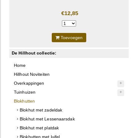
€12,85
Toevoegen
De Hillhout collectie:
Home
Hillhout Noviteiten
Overkappingen
Tuinhuizen
Blokhutten
Blokhut met zadeldak
Blokhut met Lessenaarsdak
Blokhut met platdak
Blokhutten met luifel