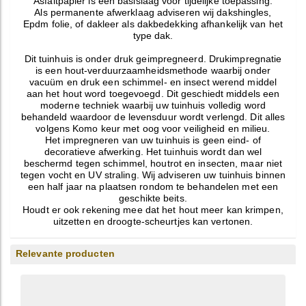
Asfaltpapier is een basislaag voor tijdelijke toepassing.
Als permanente afwerklaag adviseren wij dakshingles,
Epdm folie, of dakleer als dakbedekking afhankelijk van het
type dak.
Dit tuinhuis is onder druk geimpregneerd. Drukimpregnatie
is een hout-verduurzaamheidsmethode waarbij onder
vacuüm en druk een schimmel- en insect werend middel
aan het hout word toegevoegd. Dit geschiedt middels een
moderne techniek waarbij uw tuinhuis volledig word
behandeld waardoor de levensduur wordt verlengd. Dit alles
volgens Komo keur met oog voor veiligheid en milieu.
Het impregneren van uw tuinhuis is geen eind- of
decoratieve afwerking. Het tuinhuis wordt dan wel
beschermd tegen schimmel, houtrot en insecten, maar niet
tegen vocht en UV straling. Wij adviseren uw tuinhuis binnen
een half jaar na plaatsen rondom te behandelen met een
geschikte beits.
Houdt er ook rekening mee dat het hout meer kan krimpen,
uitzetten en droogte-scheurtjes kan vertonen.
Relevante producten