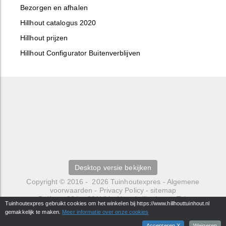
Bezorgen en afhalen
Hillhout catalogus 2020
Hillhout prijzen
Hillhout Configurator Buitenverblijven
Desktop versie bekijken
Copyright © 2016 - 2026
Tuinhoutexpres
-
Algemene
voorwaarden
-
Privacy Policy
-
sitemap
Delfweg 36 b
-
221VM
-
Noordwijkerhout
- Tel.
Tuinhoutexpres gebruikt cookies om het winkelen bij https://www.hillhouttuinhout.nl
0252429484 -
info@hillhouttuinhout.nl
gemakkelijk te maken.
Meer informatie over onze cookies
webwinkel
: elexioshop.nl
Accepteren X
Weigeren