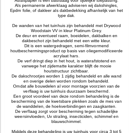
Asfaltpapier is een basislaag voor tijdelijke toepassing.
Als permanente afwerklaag adviseren wij dakshingles,
Epdm folie, of dakleer als dakbedekking afhankelijk van het
type dak.
De wanden van het tuinhuis zijn behandeld met Drywood
Woodstain VV in kleur Platinum Grey.
De deur en eventueel raam, boeidelen, dakbalken en
dakbeschot zijn behandeld met een witte kleur.
Dit is een watergedragen, semi-filmvormend
houtbeschermingsproduct op basis van oliegemodificeerde
acrylaat hars.
De verf dringt diep in het hout, is waterafstotend en
vanwege het zijdematte karakter blijft de mooie
houtstructuur zichtbaar.
De dakschrootjes worden 1 zijdig behandeld en alle wand
en overige delen worden rondom behandeld.
Omdat alle bouwdelen al voor montage voorzien van de
verflaag is uw tuinhuis duurzaam beschermd.
Een groot voordeel van deze rondom behandeling is de
bescherming van de kwetsbare plekken zoals de mes van
de wanddelen, de hoekverbindingen en zaagkanten.
De verflaag zorgt voor bescherming tegen schadelijke
weersinvloeden, Uv straling, insecticiden, schimmel en
blauwschimmel.
Middels deze behandeling is uw tuinhuis voor circa 3 tot 5