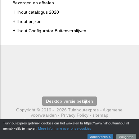
Bezorgen en afhalen
Hillhout catalogus 2020
Hillhout prijzen
Hillhout Configurator Buitenverblijven
Desktop versie bekijken
Copyright © 2016 - 2026
Tuinhoutexpres
-
Algemene
voorwaarden
-
Privacy Policy
-
sitemap
Delfweg 36 b
-
221VM
-
Noordwijkerhout
- Tel.
Tuinhoutexpres gebruikt cookies om het winkelen bij https://www.hillhouttuinhout.nl
0252429484 -
info@hillhouttuinhout.nl
gemakkelijk te maken.
Meer informatie over onze cookies
webwinkel
: elexioshop.nl
Accepteren X
Weigeren