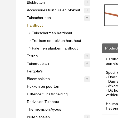
Blokhutten
Accessoires tuinhuis en blokhut
Tuinschermen
Hardhout
Tuinschermen hardhout
Trellisen en hekken hardhout
Palen en planken hardhout
Product
Terras
Hardhou
Tuinmeubilair
een vl
Pergola's
Specifi
- Door
Bloembakken
- Duur
- Afko
Hekken en poorten
- Dit h
Hillfence tuinafscheiding
verkle
Redvision Tuinhout
Houtso
Het eni
Thermovision Ayous
Buiten spelen