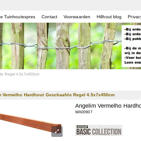
e Tuinhoutexpres
Contact
Voorwaarden
Hillhout blog
Privac
de Regel 4.5x7x450cm
m Vermelho Hardhout Geschaafde Regel 4.5x7x450cm
Angelim Vermelho Hardh
WA00907