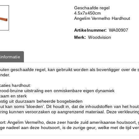
Geschaafde regel
4.5x7x450cm
Angelim Vermelho Hardhout
Artikelnummer:
WA00907
Merk:
Woodvision
informatie
ten geschaafde regel, kan gebruikt worden als bovenligger over de sch
onder.
caties hardhout:
 rood-bruine uitstraling een onmiskenbare eigen dynamiek
zaam en sterk
mstig uit duurzaam beheerde bosgebieden
out kan soms 'bloeden'. Dit houdt in, dat de inhoudstoffen van het hou
uring kunnen veroorzaken op aangrenzend materiaal. Deze verkleuring v
ort: Angelim Vermelho, deze zeer harde zuid amerikaanse houtsoort, g
ge nadeel aan deze houtsoort, is de zurige geur, welke met de tijd ver