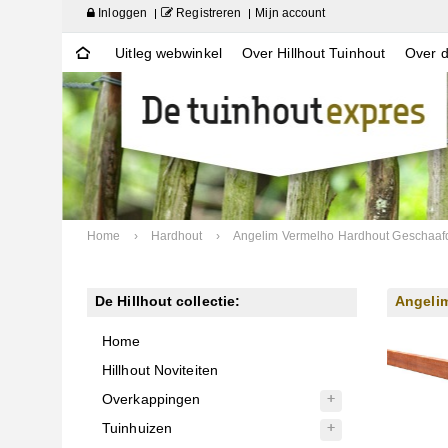
Inloggen
Registreren
Mijn account
Uitleg webwinkel
Over Hillhout Tuinhout
Over d
Home
›
Hardhout
›
Angelim Vermelho Hardhout Geschaaf
De Hillhout collectie:
Angeli
Home
Hillhout Noviteiten
Overkappingen
Tuinhuizen