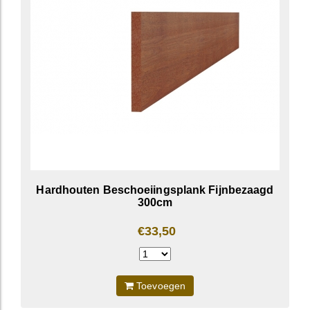
Hardhouten Beschoeiingsplank Fijnbezaagd
300cm
€33,50
Toevoegen