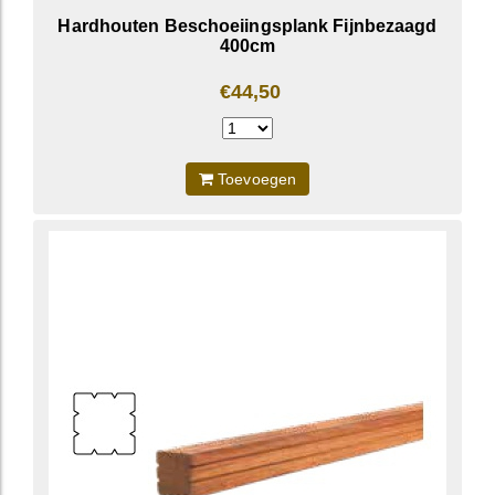
Hardhouten Beschoeiingsplank Fijnbezaagd
400cm
€44,50
Toevoegen