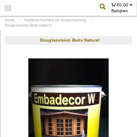
€
0,00
Bekijken
Home
›
Houtbescherming en verduurzaming
›
Douglasvision Beits Naturel
Douglasvision Beits Naturel