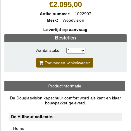
€2.095,00
Artikelnummer:
1022907
Merk:
Woodvision
Levertijd op aanvraag
Bestellen
Aantal stuks:
Toevoegen winkelwagen
Productinformatie
De Douglasvision kapschuur comfort word als kant en klaar
bouwpakket geleverd.
De Hillhout collectie:
Home