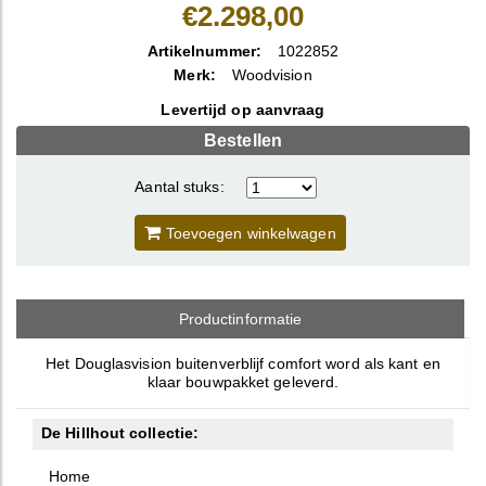
€2.298,00
Artikelnummer:
1022852
Merk:
Woodvision
Levertijd op aanvraag
Bestellen
Aantal stuks:
Toevoegen winkelwagen
Productinformatie
Het Douglasvision buitenverblijf comfort word als kant en
klaar bouwpakket geleverd.
De Hillhout collectie:
Home