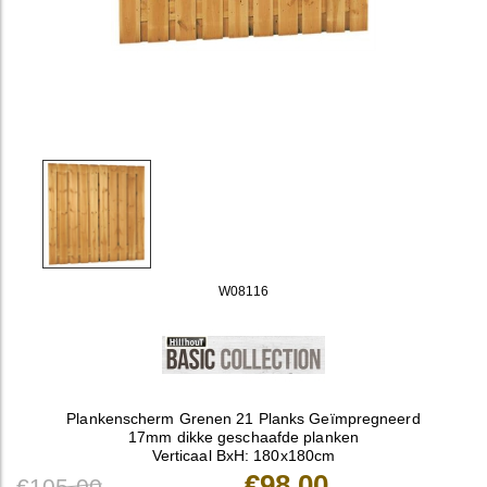
W08116
Plankenscherm Grenen 21 Planks Geïmpregneerd
17mm dikke geschaafde planken
Verticaal BxH: 180x180cm
€98,00
€105,00