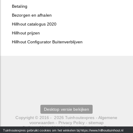
Betaling
Bezorgen en afhalen
Hillhout catalogus 2020
Hillhout prijzen
Hillhout Configurator Buitenverblijven
Desktop versie bekijken
Copyright © 2016 - 2026
Tuinhoutexpres
-
Algemene
voorwaarden
-
Privacy Policy
-
sitemap
Delfweg 36 b
-
221VM
-
Noordwijkerhout
- Tel.
Tuinhoutexpres gebruikt cookies om het winkelen bij https://www.hillhouttuinhout.nl
0252429484 -
info@hillhouttuinhout.nl