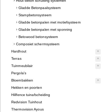
Hout-beton schutting systemen
Gladde Betonpaalsysteem
Stampbetonsysteem
Gladde betonpalen met motiefsysteem
Gladde betonpalen met sponning
Betowood betonsysteem
Composiet schermsysteem
Hardhout
Terras
Tuinmeubilair
Pergola's
Bloembakken
Hekken en poorten
Hillfence tuinafscheiding
Redvision Tuinhout
Thermovision Ayous